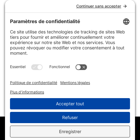
Seville
ACRYLIQUE SUR TOILE |
48" X 48"
$
2,800.00
DEVON GRIFFITHS - 2024 - TOUS DROITS RÉSERVÉS |