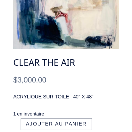
CLEAR THE AIR
$
3,000.00
ACRYLIQUE SUR TOILE | 40″ X 48″
1 en inventaire
A
AJOUTER AU PANIER
quantité
l