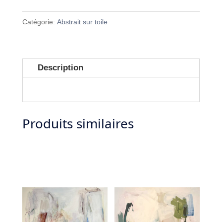
de
t
CLEAR
Catégorie:
Abstrait sur toile
e
THE
r
AIR
n
a
Description
t
i
v
Produits similaires
e
: